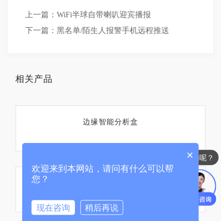
上一篇：WiFi半球自带喇叭迎宾播报
下一篇：黑名单/陌生人报警手机远程推送
相关产品
边缘智能分析盒
×
你们是怎么收费的呢？
欢迎来到本网站，请问有什么可以帮
您？
人车警戒摄像机
现在咨询
稍后再说