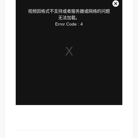
is
a
关
modal
视频因格式不支持或者服务器或网络的问题
window.
闭
无法加载。
弹
Error Code : 4
窗