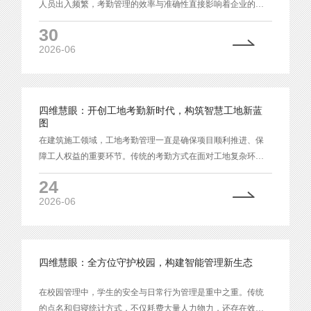
人员出入频繁，考勤管理的效率与准确性直接影响着企业的运
营效率。传统的打卡方式逐渐暴露出诸多弊端，难以满足现代
30
写字楼的管理需求。
2026-06
四维慧眼：开创工地考勤新时代，构筑智慧工地新蓝
图
在建筑施工领域，工地考勤管理一直是确保项目顺利推进、保
障工人权益的重要环节。传统的考勤方式在面对工地复杂环境
和众多人员时，常常显得力不从心。四维慧眼无感人脸识别摄
24
像机凭借其工地多人考勤以及支持二次开发等强大功能，为工
2026-06
地考勤管理带来了创新变革，成为智慧工地建设的得力助手。
四维慧眼：全方位守护校园，构建智能管理新生态
在校园管理中，学生的安全与日常行为管理是重中之重。传统
的点名和归寝统计方式，不仅耗费大量人力物力，还存在效率