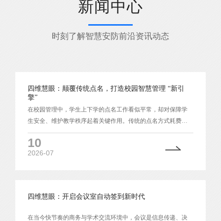
新闻中心
时刻了解智慧安防前沿资讯动态
四维慧眼：颠覆传统点名，打造校园智慧管理 “新引
擎”
在校园管理中，学生上下学的点名工作看似平常，却对保障学
生安全、维护教学秩序起着关键作用。传统的点名方式耗费时
间与精力，且容易出现各种漏洞。四维慧眼无感人脸识别摄像
10
机凭借先进技术，为学校学生上下学自动点名带来创新解决方
2026-07
案，以其卓越功能助力校园管理迈向智能化。
四维慧眼：开启会议室自动签到新时代
在当今快节奏的商务与学术交流环境中，会议是信息传递、决