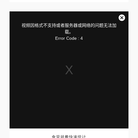
This
is
a
关
modal
视频因格式不支持或者服务器或网络的问题无法加
window.
闭
载。
弹
Error Code : 4
窗
食堂就餐快速统计