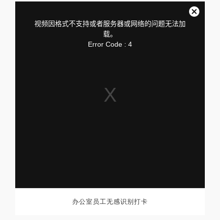
This
is
a
关
modal
视频因格式不支持或者服务器或网络的问题无法加
window.
闭
载。
弹
Error Code : 4
窗
办公室员工无感识别打卡