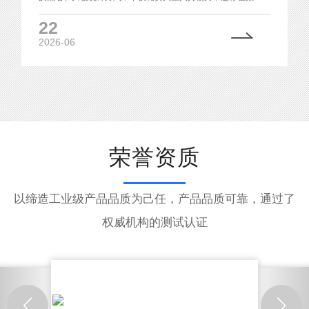
低下、准确性不足等问题。四维慧眼无感人脸识别摄像机凭借
22
其强大的学生上下学点名、宿舍归寝离寝统计查询等功能，为
2026-06
校园管理带来了智能化、高效化的全新解决方案。
荣誉资质
以缔造工业级产品品质为己任，产品品质可靠，通过了
权威机构的测试认证