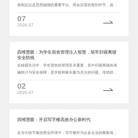
策制定以及思想碰撞的重要平台。而会议室的签到环节，虽看
似微不足道，却对会议的顺利开展和后续的效果评估起着关键
07
作用。
2026-07
四维慧眼：为学生宿舍管理注入智慧，筑牢归寝离寝
安全防线
在校园生活中，学生宿舍的管理至关重要，其中归寝离寝的准
确统计与安全保障，是学校和家长极为关注的问题。传统的签
到方式存在诸多弊端，难以满足现代校园宿舍管理的需求。
02
2026-07
四维慧眼：开启写字楼高效办公新时代
在当今快节奏的商业环境中，写字楼作为众多企业的聚集地，