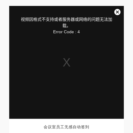
This
is
a
关
modal
视频因格式不支持或者服务器或网络的问题无法加
window.
闭
载。
弹
Error Code : 4
窗
会议室员工无感自动签到