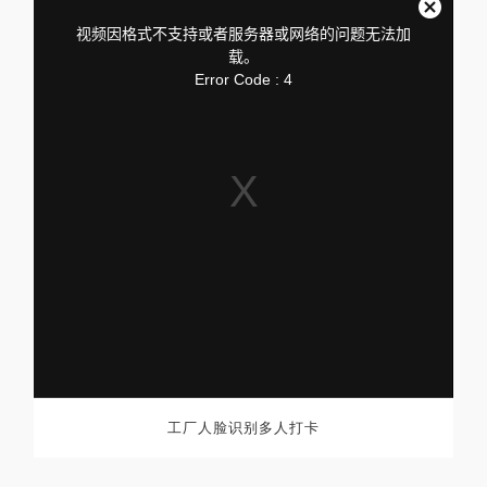
is
a
关
modal
视频因格式不支持或者服务器或网络的问题无法加
window.
闭
载。
弹
Error Code : 4
窗
工厂人脸识别多人打卡